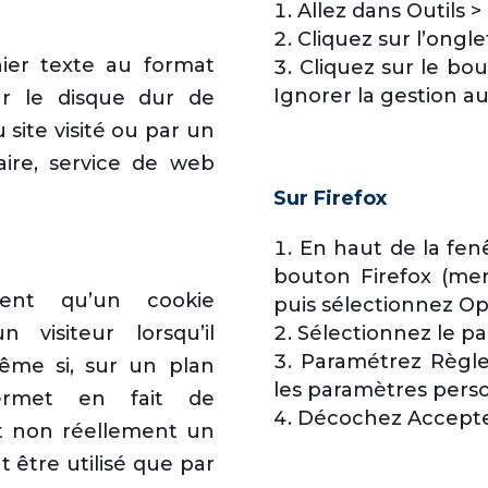
Allez dans Outils >
Cliquez sur l’ongle
hier texte au format
Cliquez sur le bo
Ignorer la gestion a
r le disque dur de
 site visité ou par un
taire, service de web
Sur Firefox
En haut de la fenê
bouton Firefox (me
ent qu’un cookie
puis sélectionnez Op
visiteur lorsqu’il
Sélectionnez le pa
Paramétrez Règles
ême si, sur un plan
les paramètres person
ermet en fait de
Décochez Accepter
t non réellement un
t être utilisé que par