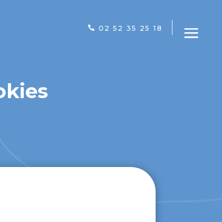
02 52 35 25 18
okies
r