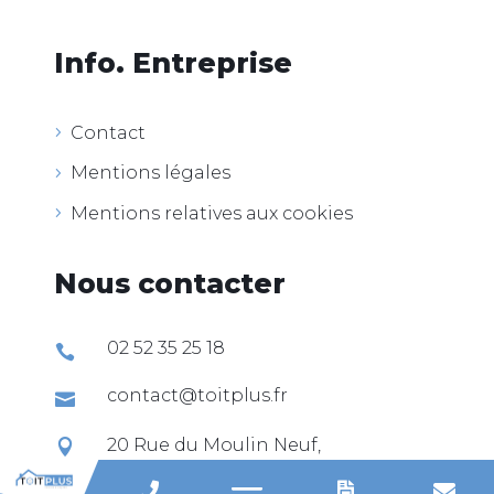
Info. Entreprise
Contact
Mentions légales
Mentions relatives aux cookies
Nous contacter
02 52 35 25 18

contact@toitplus.fr

20 Rue du Moulin Neuf,

44360 Vigneux-de-Bretagne


