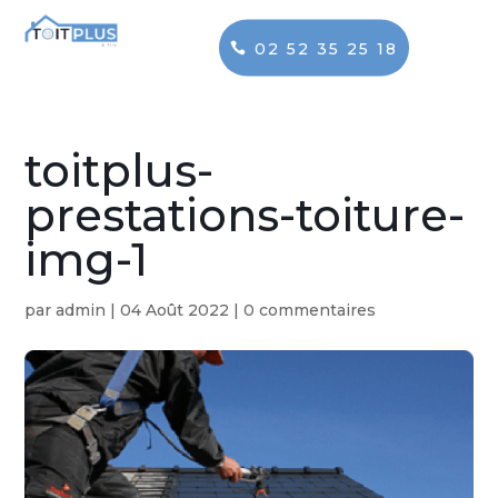
02 52 35 25 18
toitplus-
prestations-toiture-
img-1
par
admin
|
04 Août 2022
|
0 commentaires