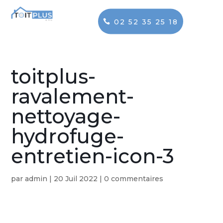
02 52 35 25 18
toitplus-
ravalement-
nettoyage-
hydrofuge-
entretien-icon-3
par
admin
|
20 Juil 2022
|
0 commentaires