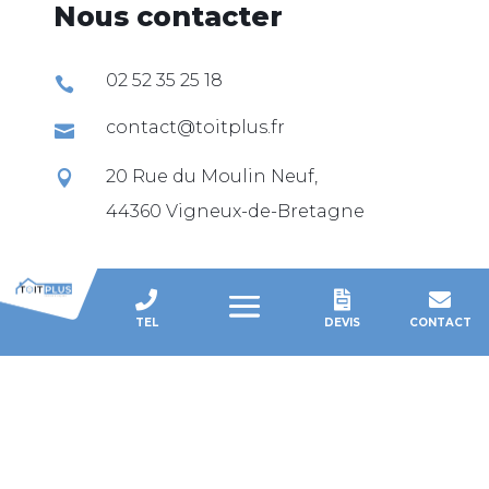
Nous contacter
02 52 35 25 18

contact@toitplus.fr

20 Rue du Moulin Neuf,

44360 Vigneux-de-Bretagne



TEL
DEVIS
CONTACT
Copyright © 2023 Toit Plus, Tout droits
réservés